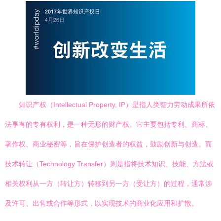
知识产权（Intellectual Property, IP）是指人类智力劳动成果所依
法享有的专有权利，是一种无形的财产权。它主要包括专利、商标、
著作权、商业秘密等，旨在保护创造者的权益，鼓励创新与创造。而
技术转让（Technology Transfer）则是指将技术知识、技能、方法或
相关权利从一方（转让方）转移到另一方（受让方）的过程，通常涉
及许可、出售或合作等形式，以实现技术的商业化应用和扩散。