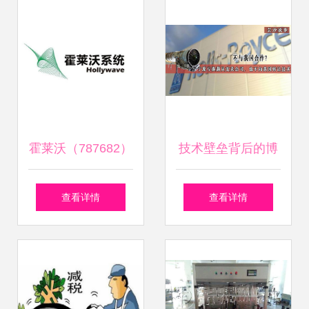
式探索
霍莱沃（787682）
技术壁垒背后的博
申购指南 发行时
弈 当合作遇冷，企
查看详情
查看详情
间、数量、价格与
业走向何方？
申购技巧解析