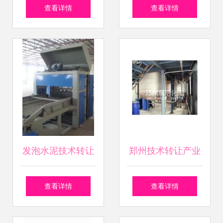
启德，资本布局聚
转让 技术与资产打
查看详情
查看详情
焦技术转让新赛道
包处置，寻求新机
遇
发泡水泥技术转让
郑州技术转让产业
15万元投资，开启
探析 市场现状、供
查看详情
查看详情
轻质建材生产新机
应渠道与优质厂家